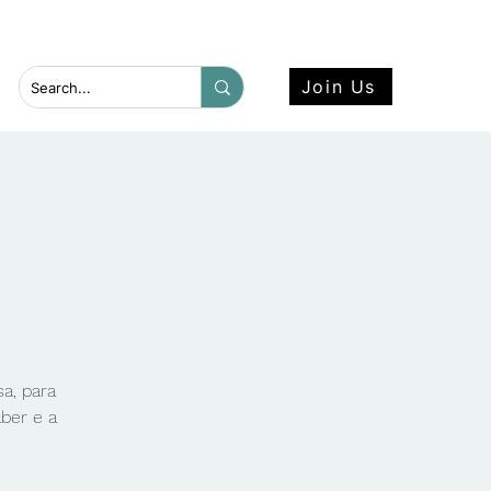
 more here.
Join Us
a, para
aber e a