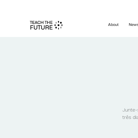
Shape the 
About
New
Junte-
três di