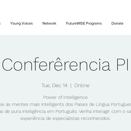
Future: Young Voices Council Applications Open July 1st. Learn
s
Young Voices
Network
FutureWISE Programs
Donate
Conferêrencia PI
Tue, Dec 14
  |  
Online
Power of Intelligence
se às mentes mais intelligents dos Países de Língua Portugues
as de pura inteligência em Português. Venha interagir com o s
experiência de especialistas reconhecidos.